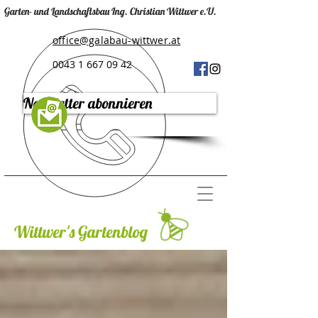
Garten- und Landschaftsbau Ing. Christian Wittwer e.U.
office@galabau-wittwer.at
0043 1 667 09 42
Newsletter abonnieren
Wittwer's Gartenblog