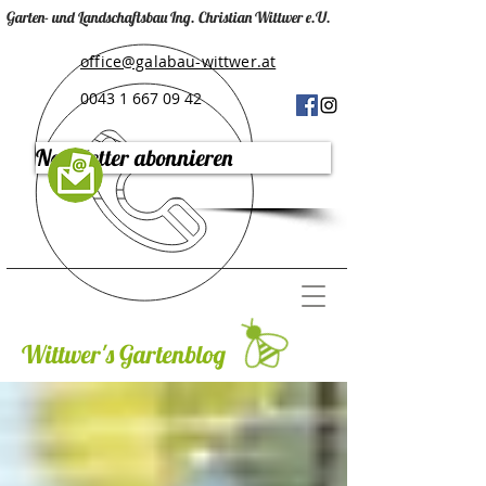
Garten- und Landschaftsbau Ing. Christian Wittwer e.U.
office@galabau-wittwer.at
0043 1 667 09 42
Newsletter abonnieren
Wittwer's Gartenblog